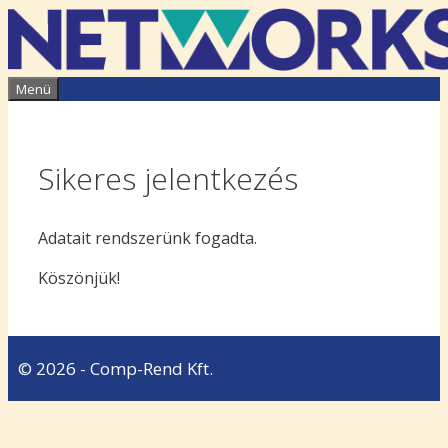
Kilépés
a
tartalomba
Menü
Sikeres jelentkezés
Adatait rendszerünk fogadta.
Köszönjük!
© 2026 - Comp-Rend Kft.