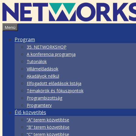
Kilépés
a
tartalomba
Menü
Program
35. NETWORKSHOP
A konferencia programja
Tutoriálok
Villámelőadások
Akadályok nélkül
Elfogadott előadások listája
Témakörök és fókuszpontok
Programbizottság
Programterv
Élő közvetítés
“A” terem közvetítése
“B” terem közvetítése
“C” terem közvetítése